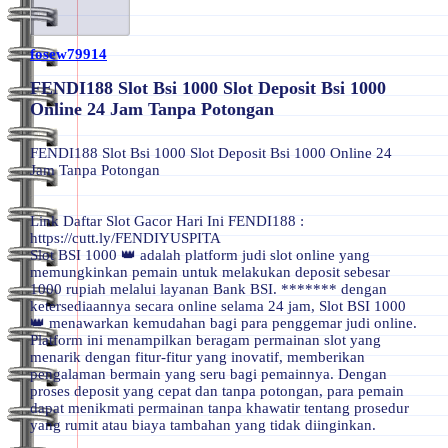
fosew79914
FENDI188 Slot Bsi 1000 Slot Deposit Bsi 1000
Online 24 Jam Tanpa Potongan
FENDI188 Slot Bsi 1000 Slot Deposit Bsi 1000 Online 24
Jam Tanpa Potongan
Link Daftar Slot Gacor Hari Ini FENDI188 :
https://cutt.ly/FENDIYUSPITA
Slot BSI 1000 👑 adalah platform judi slot online yang
memungkinkan pemain untuk melakukan deposit sebesar
1000 rupiah melalui layanan Bank BSI. ******* dengan
ketersediaannya secara online selama 24 jam, Slot BSI 1000
👑 menawarkan kemudahan bagi para penggemar judi online.
Platform ini menampilkan beragam permainan slot yang
menarik dengan fitur-fitur yang inovatif, memberikan
pengalaman bermain yang seru bagi pemainnya. Dengan
proses deposit yang cepat dan tanpa potongan, para pemain
dapat menikmati permainan tanpa khawatir tentang prosedur
yang rumit atau biaya tambahan yang tidak diinginkan.