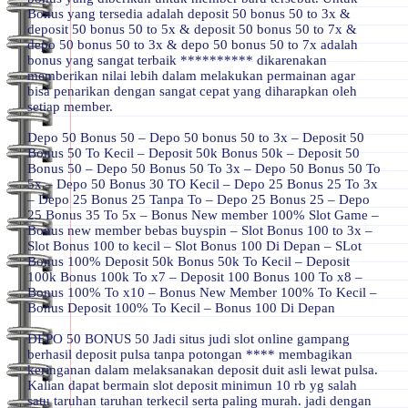
Bonus yang tersedia adalah deposit 50 bonus 50 to 3x &
deposit 50 bonus 50 to 5x & deposit 50 bonus 50 to 7x &
depo 50 bonus 50 to 3x & depo 50 bonus 50 to 7x adalah
bonus yang sangat terbaik ********** dikarenakan
memberikan nilai lebih dalam melakukan permainan agar
bisa penarikan dengan sangat cepat yang diharapkan oleh
setiap member.
Depo 50 Bonus 50 – Depo 50 bonus 50 to 3x – Deposit 50
Bonus 50 To Kecil – Deposit 50k Bonus 50k – Deposit 50
Bonus 50 – Depo 50 Bonus 50 To 3x – Depo 50 Bonus 50 To
5x – Depo 50 Bonus 30 TO Kecil – Depo 25 Bonus 25 To 3x
– Depo 25 Bonus 25 Tanpa To – Depo 25 Bonus 25 – Depo
25 Bonus 35 To 5x – Bonus New member 100% Slot Game –
Bonus new member bebas buyspin – Slot Bonus 100 to 3x –
Slot Bonus 100 to kecil – Slot Bonus 100 Di Depan – SLot
Bonus 100% Deposit 50k Bonus 50k To Kecil – Deposit
100k Bonus 100k To x7 – Deposit 100 Bonus 100 To x8 –
Bonus 100% To x10 – Bonus New Member 100% To Kecil –
Bonus Deposit 100% To Kecil – Bonus 100 Di Depan
DEPO 50 BONUS 50 Jadi situs judi slot online gampang
berhasil deposit pulsa tanpa potongan **** membagikan
keringanan dalam melaksanakan deposit duit asli lewat pulsa.
Kalian dapat bermain slot deposit minimun 10 rb yg salah
satu taruhan taruhan terkecil serta paling murah. jadi dengan