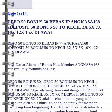
fosew79914
DEPO 50 BONUS 50 BEBAS IP ANGKASA168
aDEPOSIT 50 BONUS 50 TO KECIL 3X 5X 7X
10X 12X 15X DI AWAL
DEPO 50 BONUS 50 BEBAS IP >> ANGKASA168
aDEPOSIT 50 BONUS 50 TO KECIL 3X 5X 7X 10X 12X
15X DI AWAL
Link Daftar Alternatif Bonus New Member ANGKASA168 :
https://cutt.ly/forumks-angkasa
DEPO 50 BONUS 50 | DEPO 50 BONUS 50 TO KECIL |
DEPOSIT 50 BONUS 50 TO KECIL 3X 5X 7X 10X 12X
15X DI AWAL?Apa sih yang dimaksud dengan DEPOSIT 50
BONUS 50 TO KECIL 3X 5X 7X ? DEPOSIT 50 BONUS 50
TO KECIL 3X 5X 7X adalah sebuah bonus yang telah
disiapkan oleh situs khusus slot online untuk for member
baru yang baru bergabung. Dan 100 sendiri adalah nilai dari
bonus yang diberikan untuk member baru tersebut. Untuk