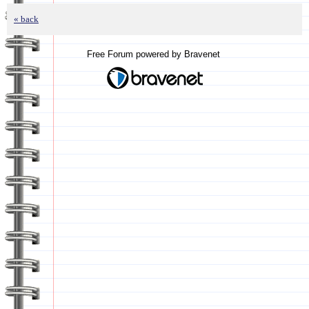
« back
Free Forum powered by Bravenet