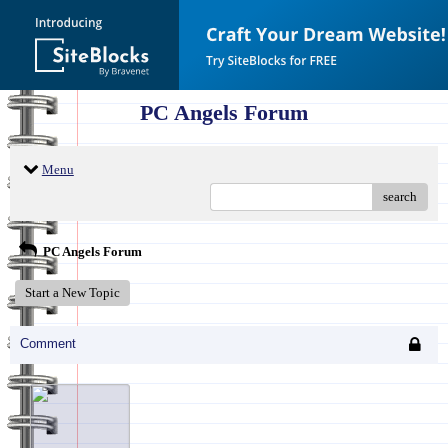
PC Angels Forum
Menu
search
PC Angels Forum
Start a New Topic
Comment