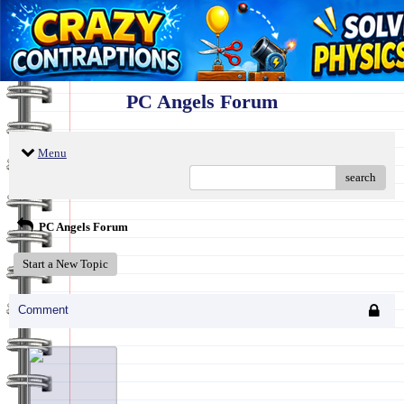
PC Angels Forum
Menu
search
PC Angels Forum
Start a New Topic
Comment