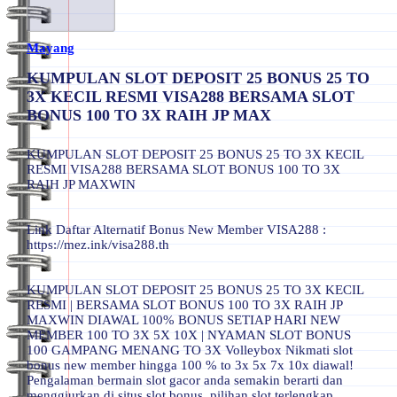
Mayang
KUMPULAN SLOT DEPOSIT 25 BONUS 25 TO
3X KECIL RESMI VISA288 BERSAMA SLOT
BONUS 100 TO 3X RAIH JP MAX
KUMPULAN SLOT DEPOSIT 25 BONUS 25 TO 3X KECIL
RESMI VISA288 BERSAMA SLOT BONUS 100 TO 3X
RAIH JP MAXWIN
Link Daftar Alternatif Bonus New Member VISA288 :
https://mez.ink/visa288.th
KUMPULAN SLOT DEPOSIT 25 BONUS 25 TO 3X KECIL
RESMI | BERSAMA SLOT BONUS 100 TO 3X RAIH JP
MAXWIN DIAWAL 100% BONUS SETIAP HARI NEW
MEMBER 100 TO 3X 5X 10X | NYAMAN SLOT BONUS
100 GAMPANG MENANG TO 3X Volleybox Nikmati slot
bonus new member hingga 100 % to 3x 5x 7x 10x diawal!
Pengalaman bermain slot gacor anda semakin berarti dan
menggiurkan di situs slot bonus. pilihan slot terlengkap