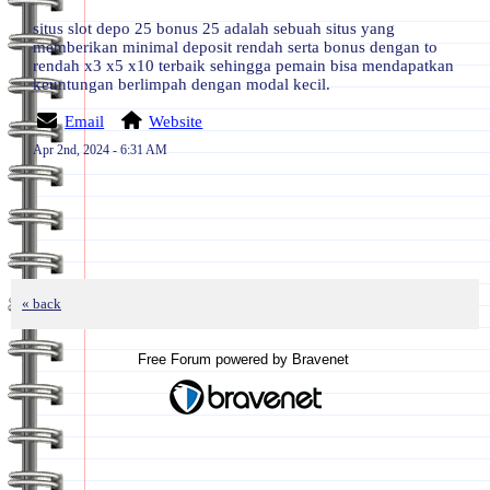
situs slot depo 25 bonus 25 adalah sebuah situs yang
memberikan minimal deposit rendah serta bonus dengan to
rendah x3 x5 x10 terbaik sehingga pemain bisa mendapatkan
keuntungan berlimpah dengan modal kecil.
Email
Website
Apr 2nd, 2024 - 6:31 AM
« back
Free Forum powered by Bravenet